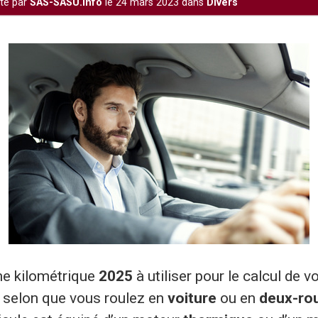
té par
SAS-SASU.info
le 24 mars 2023 dans
Divers
me kilométrique
2025
à utiliser pour le calcul de 
 selon que vous roulez en
voiture
ou en
deux-ro