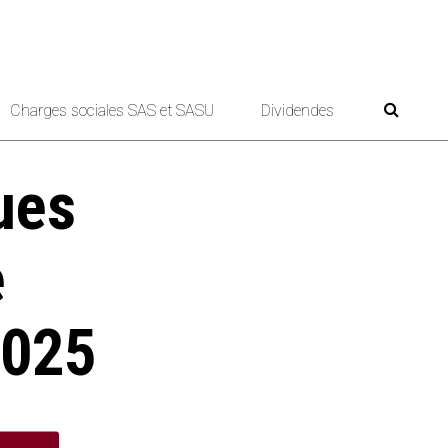
Charges sociales SAS et SASU
Dividendes
ues
e
2025