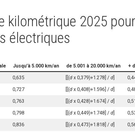
 kilométrique 2025 pour
s électriques
ale
Jusqu’à 5.000 km/an
de 5.001 à 20.000 km/an
+ 
0,635
[[(
d
x 0,379)+1.278] /
d
]
0,4
0,727
[[(
d
x 0,408)+1.596] /
d
]
0,4
0,763
[[(
d
x 0,428)+1.674] /
d
]
0,5
0,798
[[(
d
x 0,449)+1.748] /
d
]
0,5
0,836
[[(
d
x 0,473)+1.818] /
d
]
0,5