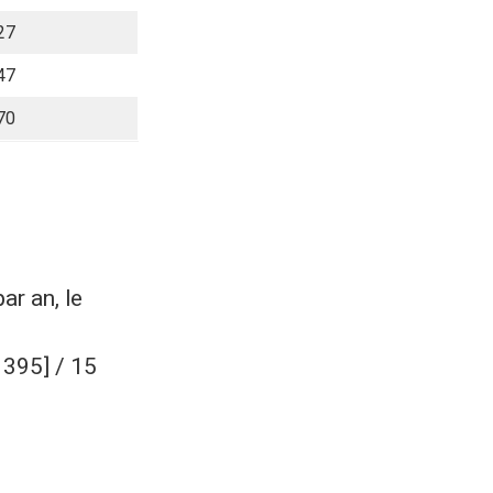
27
47
70
r an, le
 395] / 15