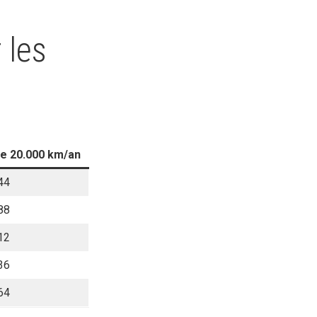
 les
de 20.000 km/an
44
88
12
36
64