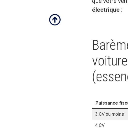
que votre véh
électrique
:
Barème
voitur
(essenc
Puissance fisc
3 CV ou moins
4 CV