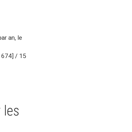
r an, le
1674] / 15
 les