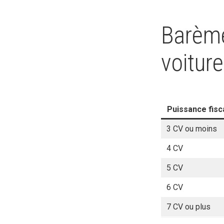
Barème
voiture
Puissance fisc
3 CV ou moins
4 CV
5 CV
6 CV
7 CV ou plus