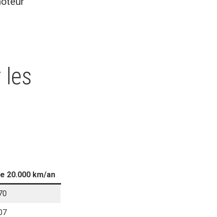
oteur
 les
de 20.000 km/an
70
07