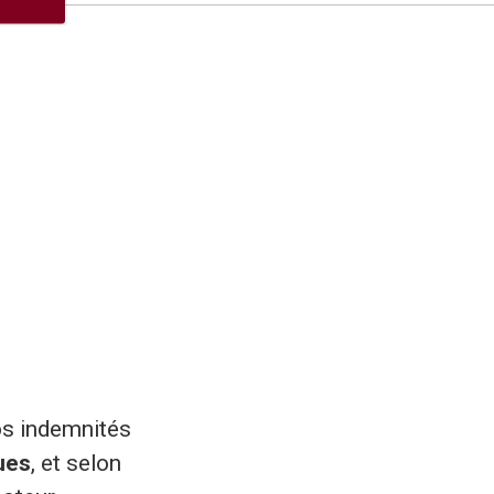
vos indemnités
ues
, et selon