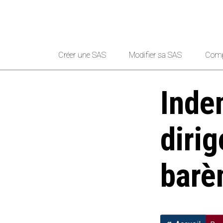
Créer une SAS
Modifier sa SAS
Comp
Inde
dirig
barè