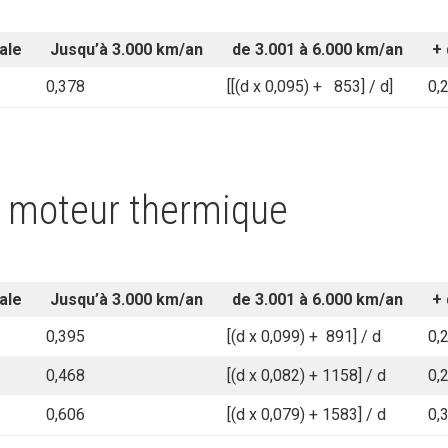
ale
Jusqu’à 3.000 km/an
de 3.001 à 6.000 km/an
+ 
0,378
[[(d x 0,095) + 853] / d]
0,
 moteur thermique
ale
Jusqu’à 3.000 km/an
de 3.001 à 6.000 km/an
+ 
0,395
[(d x 0,099) + 891] / d
0,
0,468
[(d x 0,082) + 1158] / d
0,
0,606
[(d x 0,079) + 1583] / d
0,