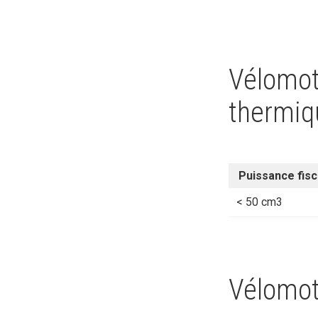
Vélomot
thermiq
Puissance fisc
< 50 cm3
Vélomot