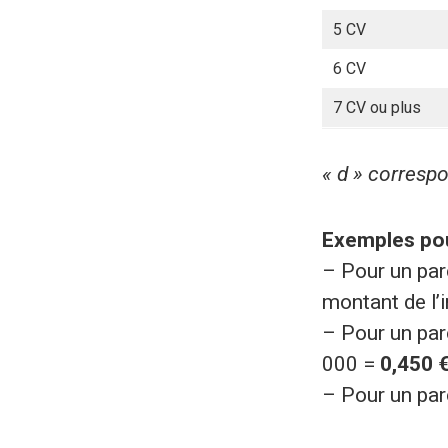
5 CV
6 CV
7 CV ou plus
« d » corresp
Exemples pou
– Pour un par
montant de l’
– Pour un par
000 =
0,450 
– Pour un par