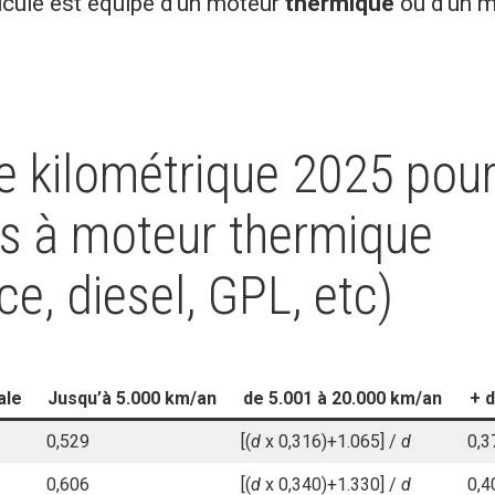
icule est équipé d’un moteur
thermique
ou d’un m
 kilométrique 2025 pour
es à moteur thermique
e, diesel, GPL, etc)
ale
Jusqu’à 5.000 km/an
de 5.001 à 20.000 km/an
+ 
0,529
[(
d
x 0,316)+1.065] /
d
0,3
0,606
[(
d
x 0,340)+1.330] /
d
0,4