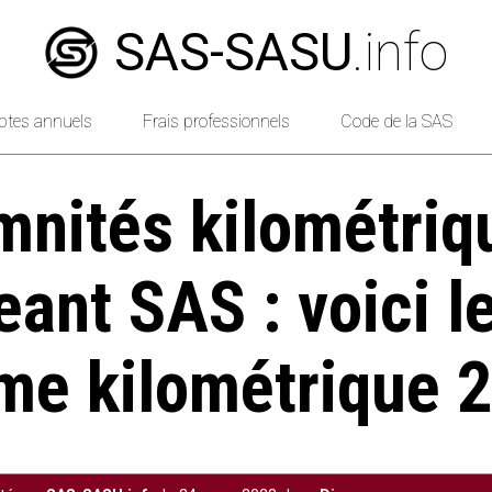
SAS-SASU
.info
tes annuels
Frais professionnels
Code de la SAS
mnités kilométriq
eant SAS : voici l
me kilométrique 