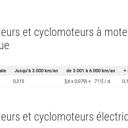
eurs et cyclomoteurs à mote
ue
ale
Jusqu’à 3.000 km/an
de 3.001 à 6.000 km/an
+ 
0,315
[(d x 0,079) + 711] / d
0,
eurs et cyclomoteurs électri