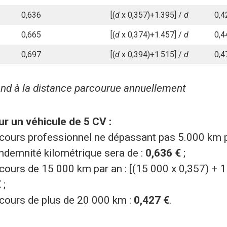
0,636
[(
d
x 0,357)+1.395] /
d
0,4
0,665
[(
d
x 0,374)+1.457] /
d
0,4
0,697
[(
d
x 0,394)+1.515] /
d
0,4
ond à la distance parcourue annuellement
r un véhicule de 5 CV :
cours professionnel ne dépassant pas 5.000 km pa
indemnité kilométrique sera de :
0,636 €
;
cours de 15 000 km par an : [(15 000 x 0,357) + 1
€
;
cours de plus de 20 000 km :
0,427 €
.