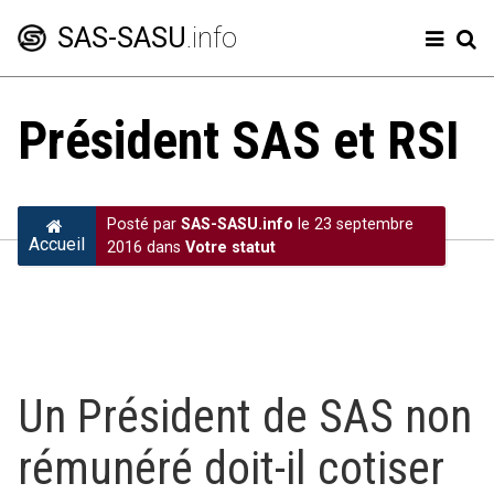
SAS-SASU
.info
Président SAS et RSI
Créer une SAS
Modifier sa SAS
Posté par
SAS-SASU.info
le 23 septembre
Comptes annuels
Accueil
2016 dans
Votre statut
Frais professionnels
Code de la SAS
Charges sociales SAS et SASU
Un Président de SAS non
Dividendes
rémunéré doit-il cotiser