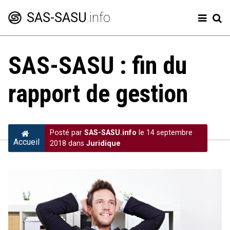
SAS-SASU
.info
SAS-SASU : fin du
Créer une SAS
rapport de gestion
Modifier sa SAS
Comptes annuels
Frais professionnels
Posté par
SAS-SASU.info
le 14 septembre
Accueil
2018 dans
Juridique
Code de la SAS
Charges sociales SAS et SASU
Dividendes