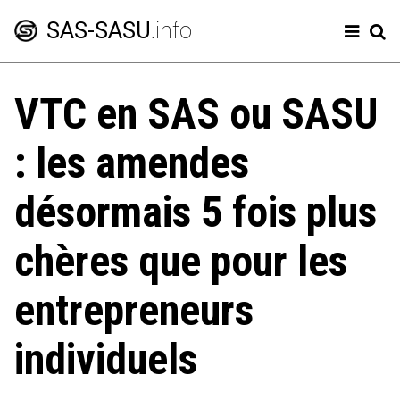
SAS-SASU
.info
VTC en SAS ou SASU
Créer une SAS
: les amendes
Modifier sa SAS
Comptes annuels
désormais 5 fois plus
Frais professionnels
chères que pour les
Code de la SAS
entrepreneurs
Charges sociales SAS et SASU
individuels
Dividendes