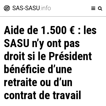
SAS-SASU
.info
Aide de 1.500 € : les
Créer une SAS
SASU n’y ont pas
Modifier sa SAS
Comptes annuels
droit si le Président
Frais professionnels
bénéficie d’une
Code de la SAS
retraite ou d’un
Charges sociales SAS et SASU
contrat de travail
Dividendes